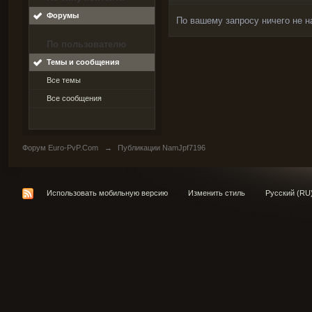
Форумы
По вашему запросу ничего не н
По пользователю
Темы и сообщения
Все темы
Все сообщения
Форум Euro-PvP.Com
→
Публикации NamJpf7196
Использовать мобильную версию
Изменить стиль
Русский (RU