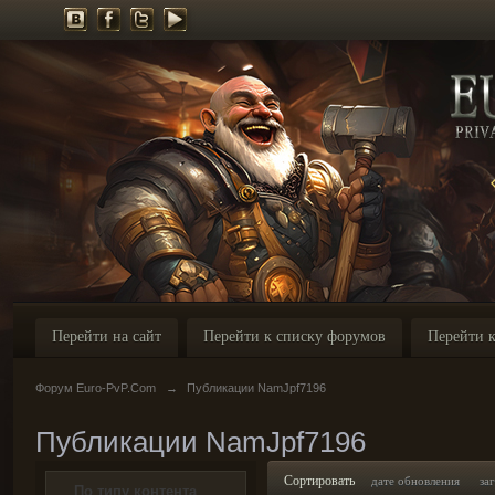
Перейти на сайт
Перейти к списку форумов
Перейти к
Форум Euro-PvP.Com
→
Публикации NamJpf7196
Публикации NamJpf7196
Сортировать
дате обновления
за
По типу контента