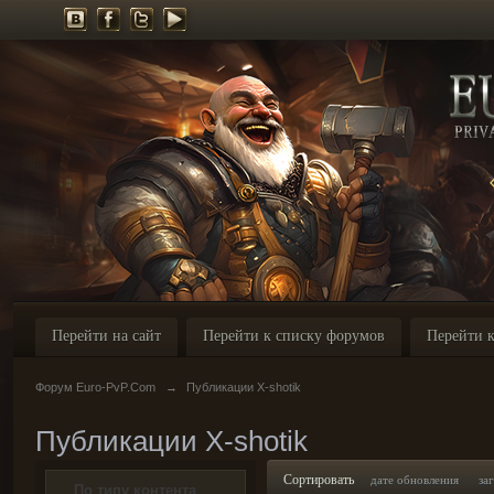
Перейти на сайт
Перейти к списку форумов
Перейти к
Форум Euro-PvP.Com
→
Публикации X-shotik
Публикации X-shotik
Сортировать
дате обновления
за
По типу контента