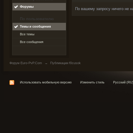
Форумы
По вашему запросу ничего не н
По пользователю
Темы и сообщения
Все темы
Все сообщения
Форум Euro-PvP.Com
→
Публикации f0cusok
Использовать мобильную версию
Изменить стиль
Русский (RU