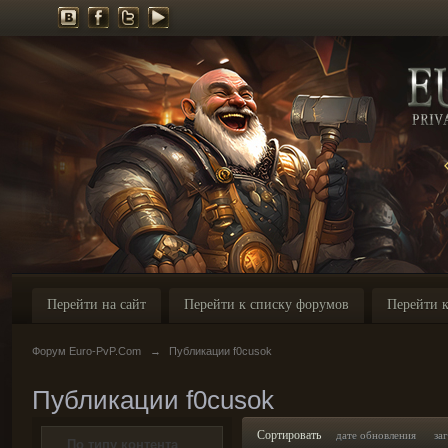
Перейти на сайт
Перейти к списку форумов
Перейти к
Форум Euro-PvP.Com
→
Публикации f0cusok
Публикации f0cusok
Сортировать
дате обновления
за
По типу контента