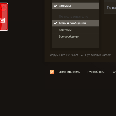
Форумы
По ва
По пользователю
Темы и сообщения
Все темы
Все сообщения
Форум Euro-PvP.Com
→
Публикации kareem
Изменить стиль
Русский (RU)
От