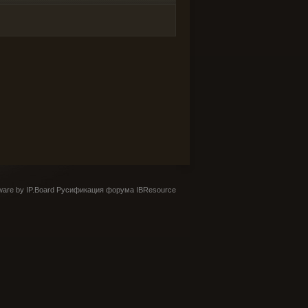
are by IP.Board
Русификация форума IBResource