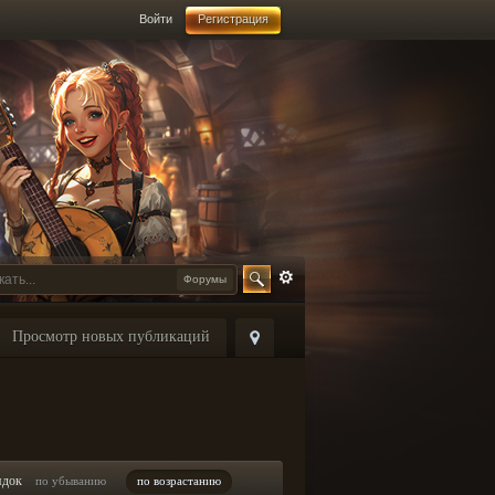
Войти
Регистрация
Форумы
Просмотр новых публикаций
ядок
по убыванию
по возрастанию