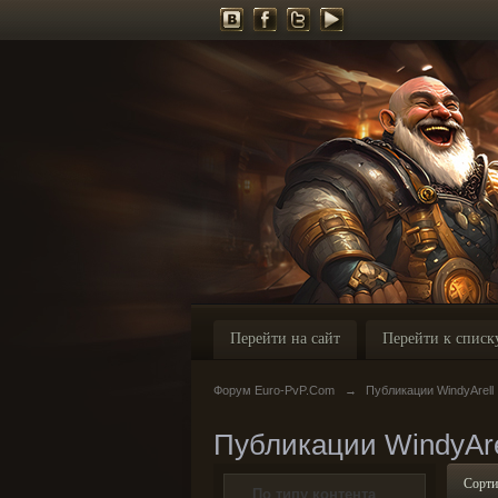
Перейти на сайт
Перейти к списк
Форум Euro-PvP.Com
→
Публикации WindyArell
Публикации WindyAre
Сорти
По типу контента