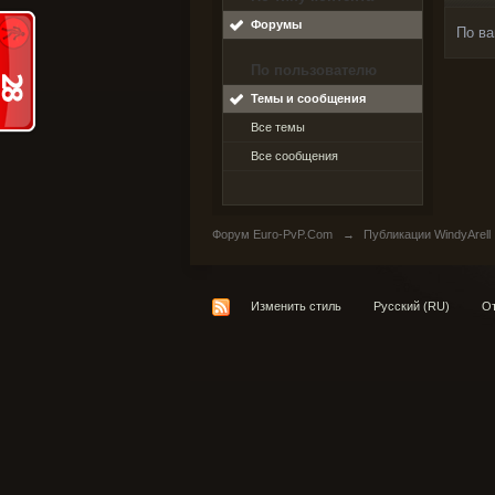
Форумы
По ва
По пользователю
Темы и сообщения
Все темы
Все сообщения
Форум Euro-PvP.Com
→
Публикации WindyArell
Изменить стиль
Русский (RU)
От