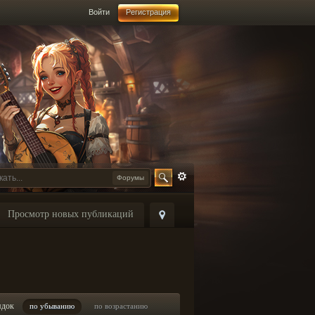
Войти
Регистрация
Форумы
Просмотр новых публикаций
ядок
по убыванию
по возрастанию