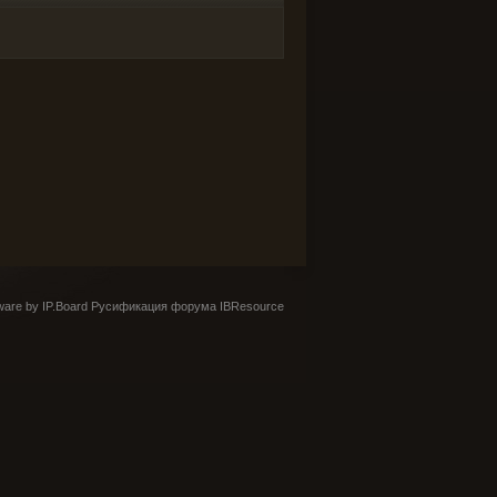
are by IP.Board
Русификация форума IBResource