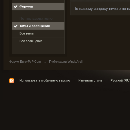
Форумы
По вашему запросу ничего не н
По пользователю
Темы и сообщения
Все темы
Все сообщения
Форум Euro-PvP.Com
→
Публикации WindyArell
Использовать мобильную версию
Изменить стиль
Русский (RU