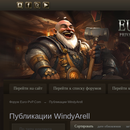
Перейти на сайт
Перейти к списку форумов
Перейти к
Форум Euro-PvP.Com
→
Публикации WindyArell
Публикации WindyArell
Сортировать
дате обновления
за
По типу контента