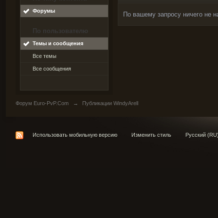
Форумы
По вашему запросу ничего не н
По пользователю
Темы и сообщения
Все темы
Все сообщения
Форум Euro-PvP.Com
→
Публикации WindyArell
Использовать мобильную версию
Изменить стиль
Русский (RU