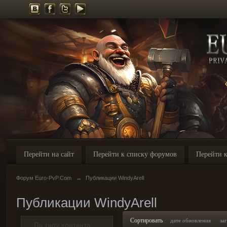
Перейти на сайт
Перейти к списку форумов
Перейти к
Форум Euro-PvP.Com
→
Публикации WindyArell
Публикации WindyArell
Сортировать
дате обновления
за
По типу контента