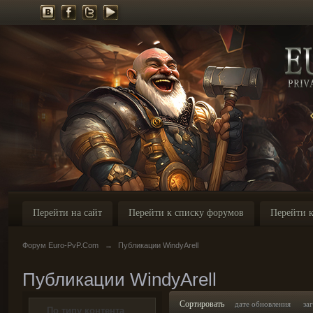
Перейти на сайт
Перейти к списку форумов
Перейти к
Форум Euro-PvP.Com
→
Публикации WindyArell
Публикации WindyArell
Сортировать
дате обновления
за
По типу контента