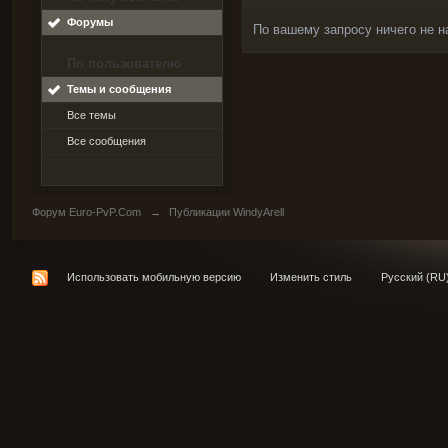
Форумы
По вашему запросу ничего не н
По пользователю
Темы и сообщения
Все темы
Все сообщения
Форум Euro-PvP.Com
→
Публикации WindyArell
Использовать мобильную версию
Изменить стиль
Русский (RU