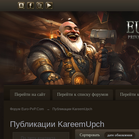
Перейти на сайт
Перейти к списку форумов
Перейти к
Форум Euro-PvP.Com
→
Публикации KareemUpch
Публикации KareemUpch
Сортировать
дате обновления
По типу контента