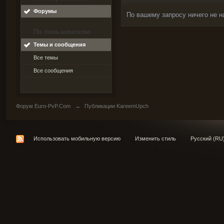
Форумы
По вашему запросу ничего не н
По пользователю
Темы и сообщения
Все темы
Все сообщения
Форум Euro-PvP.Com
→
Публикации KareemUpch
Использовать мобильную версию
Изменить стиль
Русский (RU