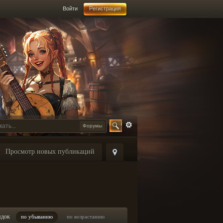
Войти
Регистрация
Форумы
Просмотр новых публикаций
ядок
по убыванию
по возрастанию