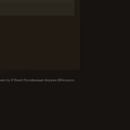
are by IP.Board
Русификация форума IBResource