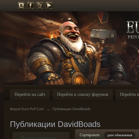
Перейти на сайт
Перейти к списку форумов
Перейти к
Форум Euro-PvP.Com
→
Публикации DavidBoads
Публикации DavidBoads
Сортировать
дате обновления
По типу контента