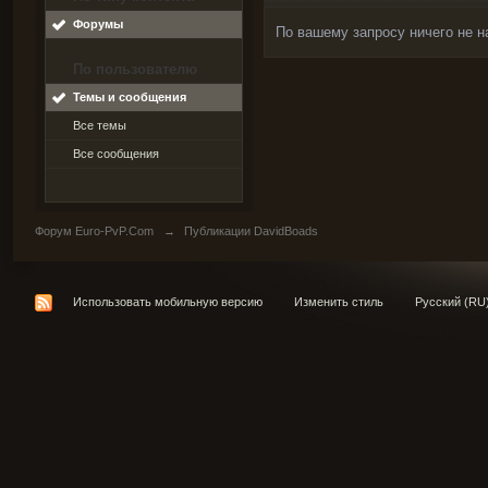
Форумы
По вашему запросу ничего не н
По пользователю
Темы и сообщения
Все темы
Все сообщения
Форум Euro-PvP.Com
→
Публикации DavidBoads
Использовать мобильную версию
Изменить стиль
Русский (RU