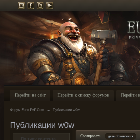
Перейти на сайт
Перейти к списку форумов
Перейти к
Форум Euro-PvP.Com
→
Публикации w0w
Публикации w0w
Сортировать
дате обновления
По типу контента