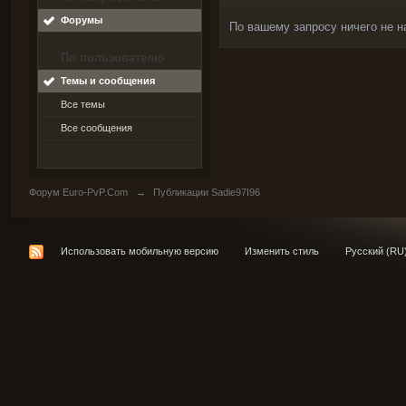
Форумы
По вашему запросу ничего не н
По пользователю
Темы и сообщения
Все темы
Все сообщения
Форум Euro-PvP.Com
→
Публикации Sadie97I96
Использовать мобильную версию
Изменить стиль
Русский (RU