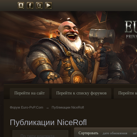
Перейти на сайт
Перейти к списку форумов
Перейти к
Форум Euro-PvP.Com
→
Публикации NiceRofl
Публикации NiceRofl
Сортировать
дате обновления
за
По типу контента