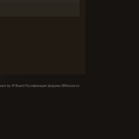
are by IP.Board
Русификация форума IBResource