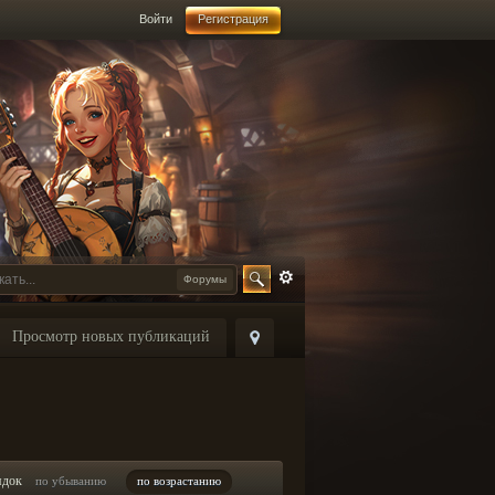
Войти
Регистрация
Форумы
Просмотр новых публикаций
ядок
по убыванию
по возрастанию