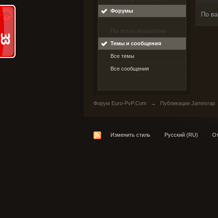
Форумы
По ва
По пользователю
Темы и сообщения
Все темы
Все сообщения
Форум Euro-PvP.Com
→
Публикации Jamesrap
Изменить стиль
Русский (RU)
От