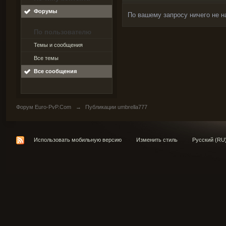
Форумы
По вашему запросу ничего не н
По пользователю
Темы и сообщения
Все темы
Все сообщения
Форум Euro-PvP.Com
→
Публикации umbrella777
Использовать мобильную версию
Изменить стиль
Русский (RU