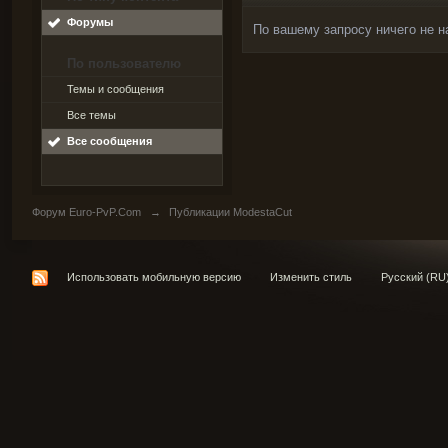
Форумы
По вашему запросу ничего не н
По пользователю
Темы и сообщения
Все темы
Все сообщения
Форум Euro-PvP.Com
→
Публикации ModestaCut
Использовать мобильную версию
Изменить стиль
Русский (RU