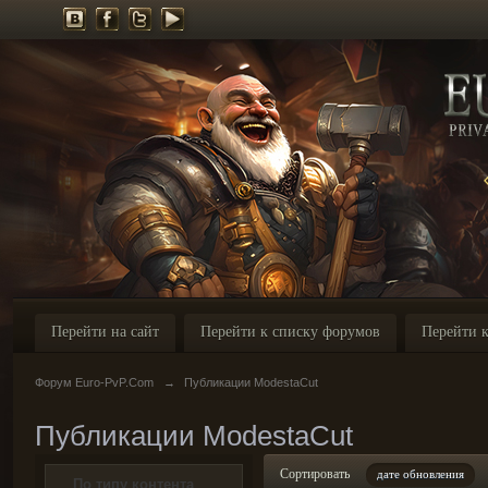
Перейти на сайт
Перейти к списку форумов
Перейти к
Форум Euro-PvP.Com
→
Публикации ModestaCut
Публикации ModestaCut
Сортировать
дате обновления
По типу контента