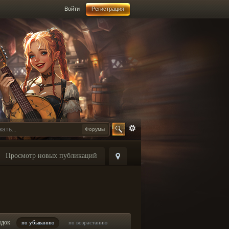
Войти
Регистрация
Форумы
Просмотр новых публикаций
ядок
по убыванию
по возрастанию