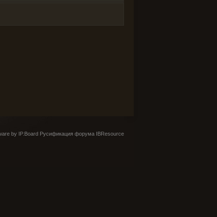
are by IP.Board
Русификация форума IBResource