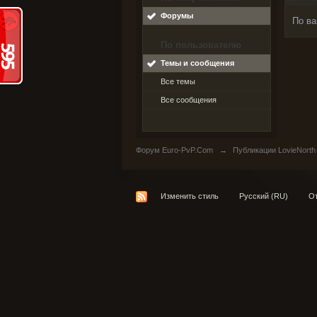
Форумы
По ва
По пользователю
Темы и сообщения
Все темы
Все сообщения
Форум Euro-PvP.Com
→
Публикации LovieNorth
Изменить стиль
Русский (RU)
От