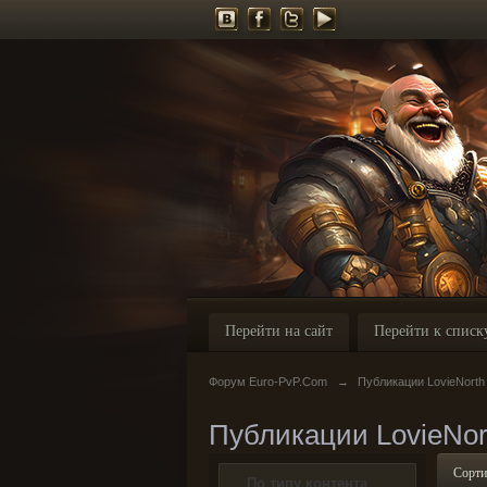
Перейти на сайт
Перейти к списк
Форум Euro-PvP.Com
→
Публикации LovieNorth
Публикации LovieNor
Сорти
По типу контента