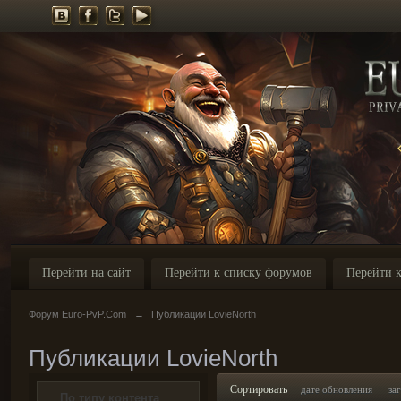
Перейти на сайт
Перейти к списку форумов
Перейти к
Форум Euro-PvP.Com
→
Публикации LovieNorth
Публикации LovieNorth
Сортировать
дате обновления
за
По типу контента