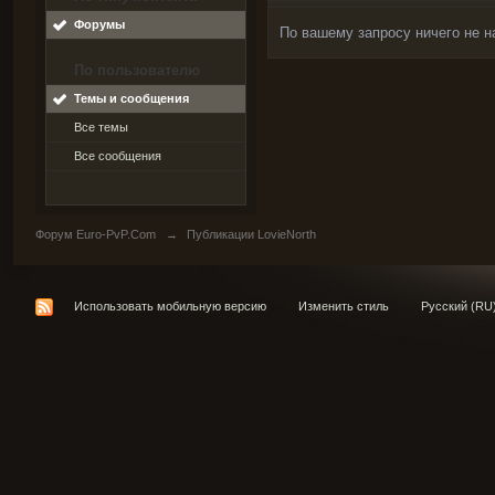
Форумы
По вашему запросу ничего не н
По пользователю
Темы и сообщения
Все темы
Все сообщения
Форум Euro-PvP.Com
→
Публикации LovieNorth
Использовать мобильную версию
Изменить стиль
Русский (RU