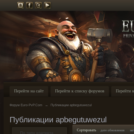
Перейти на сайт
Перейти к списку форумов
Перейти к
Форум Euro-PvP.Com
→
Публикации apbegutuwezul
Публикации apbegutuwezul
Сортировать
дате обновления
за
По типу контента