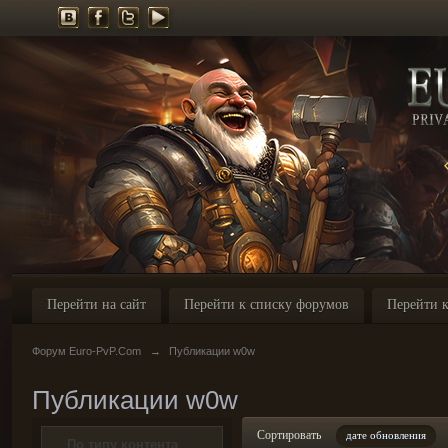
Перейти на сайт
Перейти к списку форумов
Перейти к
Форум Euro-PvP.Com
→
Публикации w0w
Публикации w0w
Сортировать
дате обновления
По типу контента