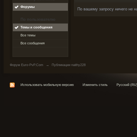
Форумы
По вашему запросу ничего не н
По пользователю
Темы и сообщения
Все темы
Все сообщения
Форум Euro-PvP.Com
→
Публикации naithy228
Использовать мобильную версию
Изменить стиль
Русский (RU