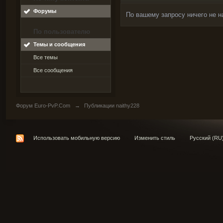
Форумы
По вашему запросу ничего не н
По пользователю
Темы и сообщения
Все темы
Все сообщения
Форум Euro-PvP.Com
→
Публикации naithy228
Использовать мобильную версию
Изменить стиль
Русский (RU