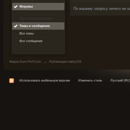
Форумы
По вашему запросу ничего не н
По пользователю
Темы и сообщения
Все темы
Все сообщения
Форум Euro-PvP.Com
→
Публикации naithy228
Использовать мобильную версию
Изменить стиль
Русский (RU