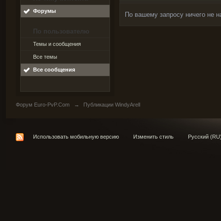
Форумы
По вашему запросу ничего не н
По пользователю
Темы и сообщения
Все темы
Все сообщения
Форум Euro-PvP.Com
→
Публикации WindyArell
Использовать мобильную версию
Изменить стиль
Русский (RU