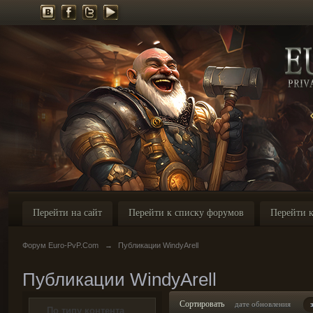
Перейти на сайт
Перейти к списку форумов
Перейти к
Форум Euro-PvP.Com
→
Публикации WindyArell
Публикации WindyArell
Сортировать
дате обновления
По типу контента