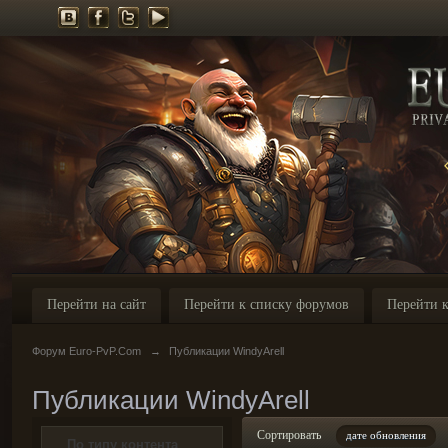
Перейти на сайт
Перейти к списку форумов
Перейти к
Форум Euro-PvP.Com
→
Публикации WindyArell
Публикации WindyArell
Сортировать
дате обновления
По типу контента