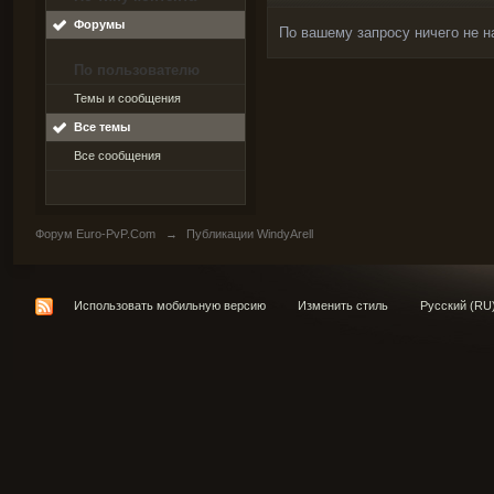
Форумы
По вашему запросу ничего не н
По пользователю
Темы и сообщения
Все темы
Все сообщения
Форум Euro-PvP.Com
→
Публикации WindyArell
Использовать мобильную версию
Изменить стиль
Русский (RU