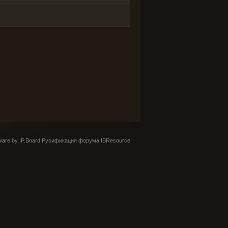
are by IP.Board
Русификация форума IBResource