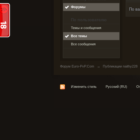
Форумы
По ва
По пользователю
Темы и сообщения
Все темы
Все сообщения
Форум Euro-PvP.Com
→
Публикации naithy228
Изменить стиль
Русский (RU)
От