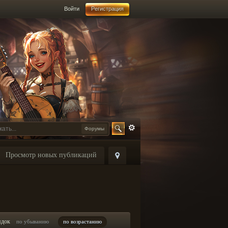
Войти
Регистрация
Форумы
Просмотр новых публикаций
ядок
по убыванию
по возрастанию