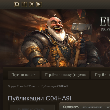
Перейти на сайт
Перейти к списку форумов
Перейти к
Форум Euro-PvP.Com
→
Публикации C04HA9I
Публикации C04HA9I
Сортировать
дате обновления
за
По типу контента