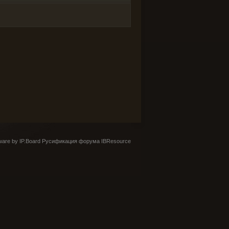
are by IP.Board
Русификация форума IBResource