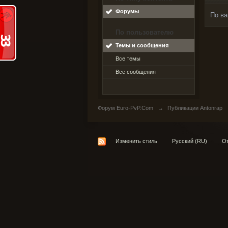
Форумы
По ва
По пользователю
Темы и сообщения
Все темы
Все сообщения
Форум Euro-PvP.Com
→
Публикации Antonrap
Изменить стиль
Русский (RU)
От