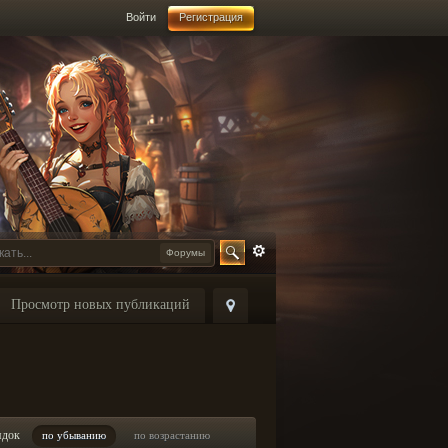
Войти
Регистрация
Форумы
Просмотр новых публикаций
ядок
по убыванию
по возрастанию