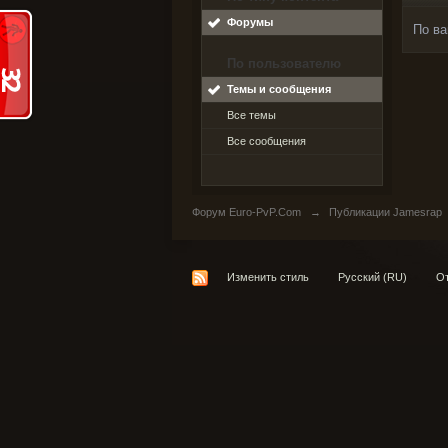
Форумы
По ва
По пользователю
Темы и сообщения
Все темы
Все сообщения
Форум Euro-PvP.Com
→
Публикации Jamesrap
Изменить стиль
Русский (RU)
От