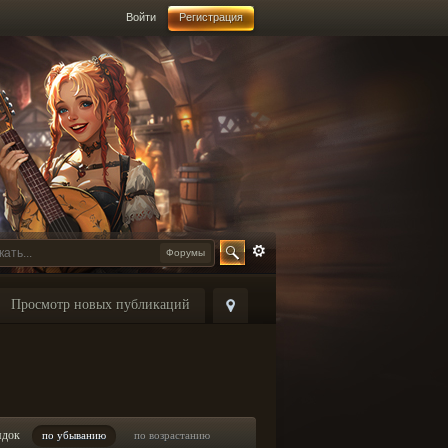
Войти
Регистрация
Форумы
Просмотр новых публикаций
ядок
по убыванию
по возрастанию