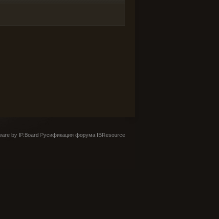
are by IP.Board
Русификация форума IBResource