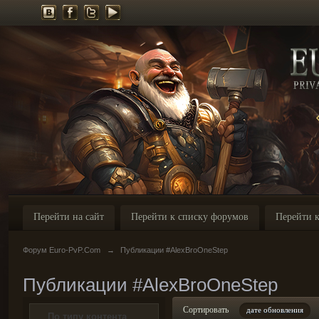
Перейти на сайт
Перейти к списку форумов
Перейти к
Форум Euro-PvP.Com
→
Публикации #AlexBroOneStep
Публикации #AlexBroOneStep
Сортировать
дате обновления
По типу контента