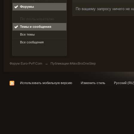
Форумы
По вашему запросу ничего не н
По пользователю
Темы и сообщения
Все темы
Все сообщения
Форум Euro-PvP.Com
→
Публикации #AlexBroOneStep
Использовать мобильную версию
Изменить стиль
Русский (RU