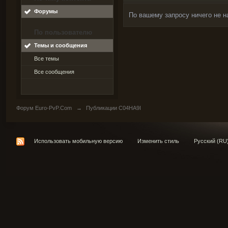
Форумы
По вашему запросу ничего не н
По пользователю
Темы и сообщения
Все темы
Все сообщения
Форум Euro-PvP.Com
→
Публикации C04HA9I
Использовать мобильную версию
Изменить стиль
Русский (RU