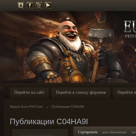
Перейти на сайт
Перейти к списку форумов
Перейти к
Форум Euro-PvP.Com
→
Публикации C04HA9I
Публикации C04HA9I
Сортировать
дате обновления
за
По типу контента