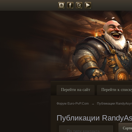
Перейти на сайт
Перейти к списк
Форум Euro-PvP.Com
→
Публикации RandyAsy
Публикации RandyAs
Сорти
По типу контента