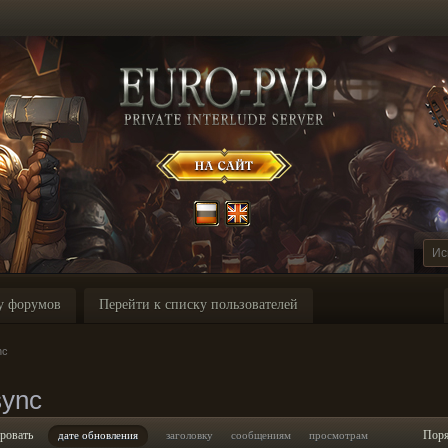
у форумов
Перейти к списку пользователей
nc
ync
ровать
Пор
дате обновления
заголовку
сообщениям
просмотрам