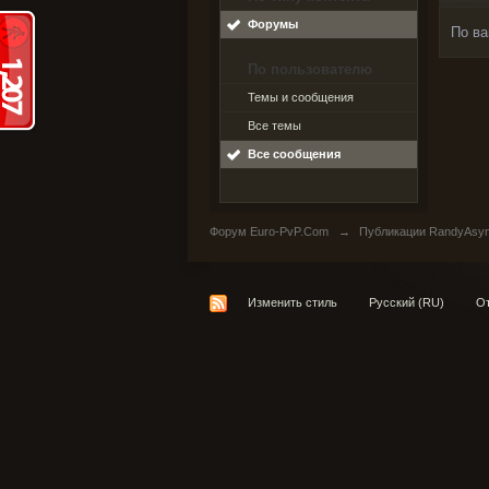
Форумы
По ва
По пользователю
Темы и сообщения
Все темы
Все сообщения
Форум Euro-PvP.Com
→
Публикации RandyAsy
Изменить стиль
Русский (RU)
От