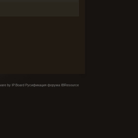
are by IP.Board
Русификация форума IBResource