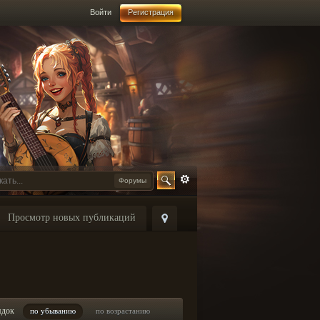
Войти
Регистрация
Форумы
Просмотр новых публикаций
ядок
по убыванию
по возрастанию