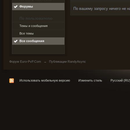
Форумы
По вашему запросу ничего не н
По пользователю
Темы и сообщения
Все темы
Все сообщения
Форум Euro-PvP.Com
→
Публикации RandyAsync
Использовать мобильную версию
Изменить стиль
Русский (RU