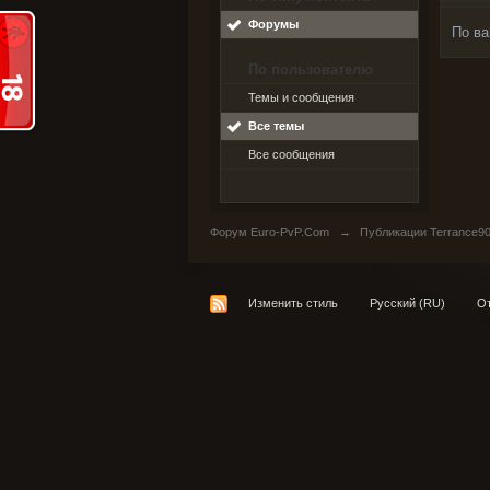
Форумы
По ва
По пользователю
Темы и сообщения
Все темы
Все сообщения
Форум Euro-PvP.Com
→
Публикации Terrance9
Изменить стиль
Русский (RU)
От