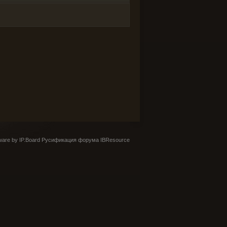
are by IP.Board
Русификация форума IBResource