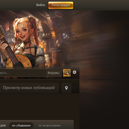
Войти
Регистрация
Форумы
Просмотр новых публикаций
ядок
по убыванию
по возрастанию