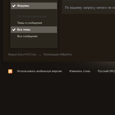
Форумы
По вашему запросу ничего не н
По пользователю
Темы и сообщения
Все темы
Все сообщения
Форум Euro-PvP.Com
→
Публикации WillianPut
Использовать мобильную версию
Изменить стиль
Русский (RU