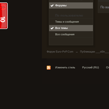
Форумы
По ва
По пользователю
Темы и сообщения
Все темы
Все сообщения
Форум Euro-PvP.Com
→
Публикации ___sl0n__
Изменить стиль
Русский (RU)
От