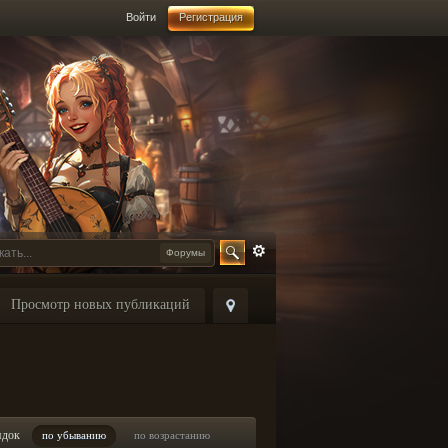
Войти
Регистрация
Форумы
Просмотр новых публикаций
ядок
по убыванию
по возрастанию