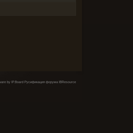
are by IP.Board
Русификация форума IBResource