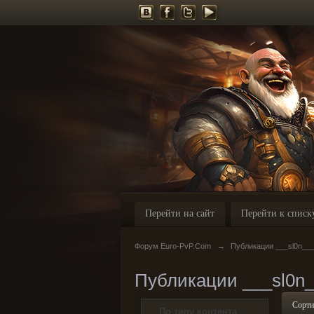
Перейти на сайт
Перейти к списк
Форум Euro-PvP.Com
→
Публикации ___sl0n__
Публикации ___sl0n
Сорти
По типу контента