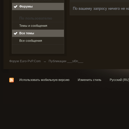
Форумы
По вашему запросу ничего не н
По пользователю
Темы и сообщения
Все темы
Все сообщения
Форум Euro-PvP.Com
→
Публикации ___sl0n___
Использовать мобильную версию
Изменить стиль
Русский (RU