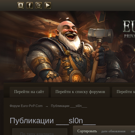
Перейти на сайт
Перейти к списку форумов
Перейти к
Форум Euro-PvP.Com
→
Публикации ___sl0n___
Публикации ___sl0n___
Сортировать
дате обновления
за
По типу контента