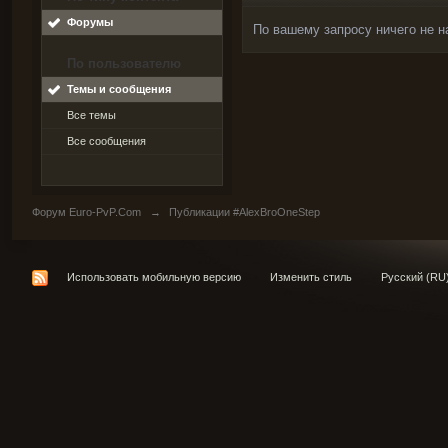
Форумы
По вашему запросу ничего не н
По пользователю
Темы и сообщения
Все темы
Все сообщения
Форум Euro-PvP.Com
→
Публикации #AlexBroOneStep
Использовать мобильную версию
Изменить стиль
Русский (RU