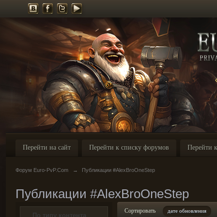
Перейти на сайт
Перейти к списку форумов
Перейти к
Форум Euro-PvP.Com
→
Публикации #AlexBroOneStep
Публикации #AlexBroOneStep
Сортировать
дате обновления
По типу контента