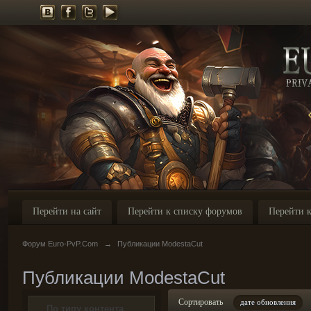
Перейти на сайт
Перейти к списку форумов
Перейти к
Форум Euro-PvP.Com
→
Публикации ModestaCut
Публикации ModestaCut
Сортировать
дате обновления
По типу контента