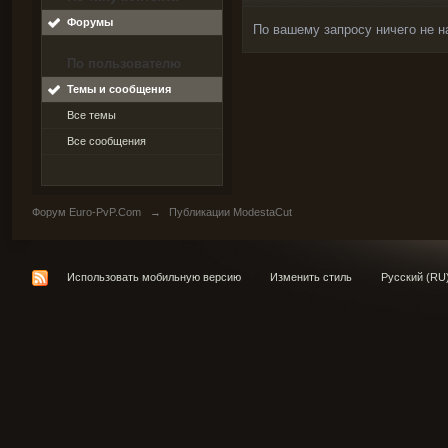
Форумы
По вашему запросу ничего не н
По пользователю
Темы и сообщения
Все темы
Все сообщения
Форум Euro-PvP.Com
→
Публикации ModestaCut
Использовать мобильную версию
Изменить стиль
Русский (RU