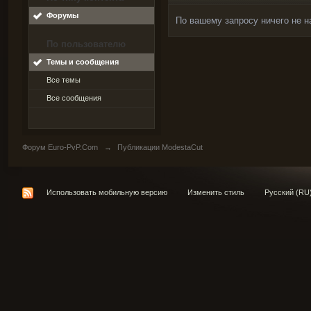
Форумы
По вашему запросу ничего не н
По пользователю
Темы и сообщения
Все темы
Все сообщения
Форум Euro-PvP.Com
→
Публикации ModestaCut
Использовать мобильную версию
Изменить стиль
Русский (RU