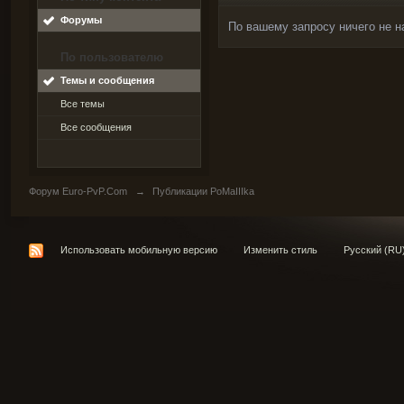
Форумы
По вашему запросу ничего не н
По пользователю
Темы и сообщения
Все темы
Все сообщения
Форум Euro-PvP.Com
→
Публикации PoMaIIIka
Использовать мобильную версию
Изменить стиль
Русский (RU