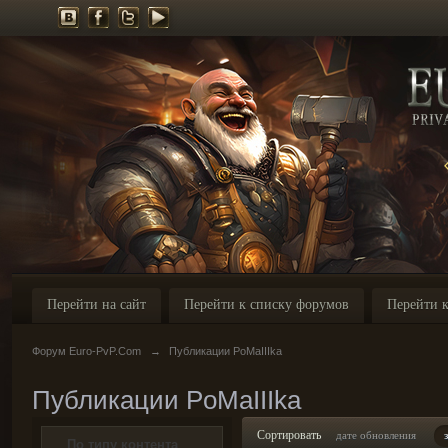
Перейти на сайт
Перейти к списку форумов
Перейти к
Форум Euro-PvP.Com
→
Публикации PoMaIIIka
Публикации PoMaIIIka
Сортировать
дате обновления
По типу контента