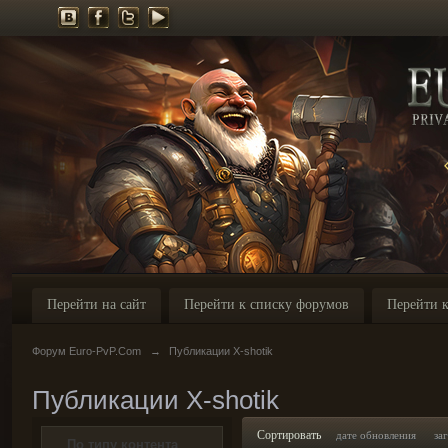
Перейти на сайт
Перейти к списку форумов
Перейти к
Форум Euro-PvP.Com
→
Публикации X-shotik
Публикации X-shotik
Сортировать
дате обновления
за
По типу контента