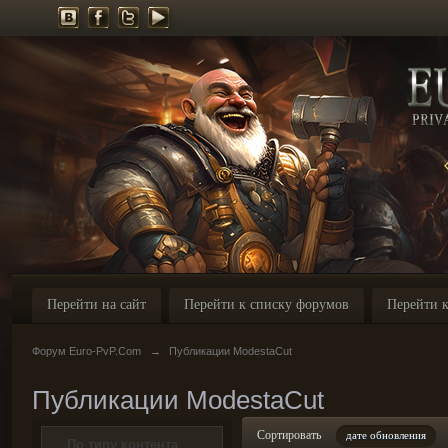
Перейти на сайт
Перейти к списку форумов
Перейти к
Форум Euro-PvP.Com
→
Публикации ModestaCut
Публикации ModestaCut
Сортировать
дате обновления
По типу контента