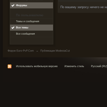
Форумы
По вашему запросу ничего не н
По пользователю
Темы и сообщения
Все темы
Все сообщения
Форум Euro-PvP.Com
→
Публикации ModestaCut
Использовать мобильную версию
Изменить стиль
Русский (RU