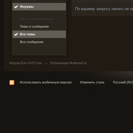
Форумы
По вашему запросу ничего не н
По пользователю
Темы и сообщения
Все темы
Все сообщения
Форум Euro-PvP.Com
→
Публикации ModestaCut
Использовать мобильную версию
Изменить стиль
Русский (RU