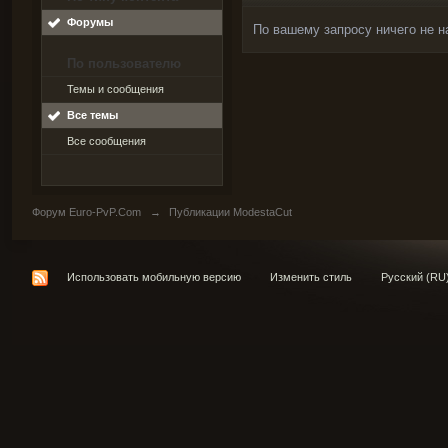
Форумы
По вашему запросу ничего не н
По пользователю
Темы и сообщения
Все темы
Все сообщения
Форум Euro-PvP.Com
→
Публикации ModestaCut
Использовать мобильную версию
Изменить стиль
Русский (RU