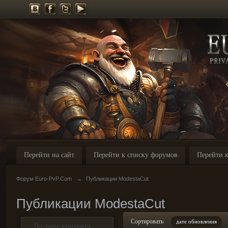
Перейти на сайт
Перейти к списку форумов
Перейти к
Форум Euro-PvP.Com
→
Публикации ModestaCut
Публикации ModestaCut
Сортировать
дате обновления
По типу контента