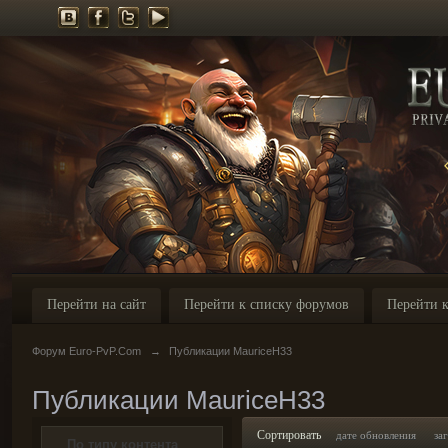
Перейти на сайт
Перейти к списку форумов
Перейти к
Форум Euro-PvP.Com
→
Публикации MauriceH33
Публикации MauriceH33
Сортировать
дате обновления
за
По типу контента