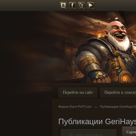
Перейти на сайт
Перейти к списк
Форум Euro-PvP.Com
→
Публикации GeriHays3
Публикации GeriHay
Сорти
По типу контента