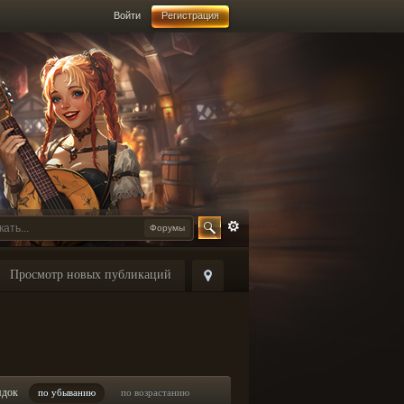
Войти
Регистрация
Форумы
Просмотр новых публикаций
ядок
по убыванию
по возрастанию