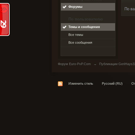
Форумы
По ва
По пользователю
Темы и сообщения
Все темы
Все сообщения
Форум Euro-PvP.Com
→
Публикации GeriHays3
Изменить стиль
Русский (RU)
От