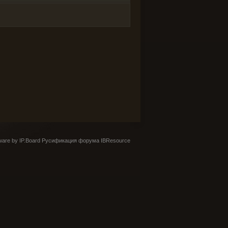
are by IP.Board
Русификация форума IBResource