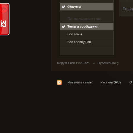
Форумы
По ва
По пользователю
Темы и сообщения
Все темы
Все сообщения
Форум Euro-PvP.Com
→
Публикации g
Изменить стиль
Русский (RU)
От