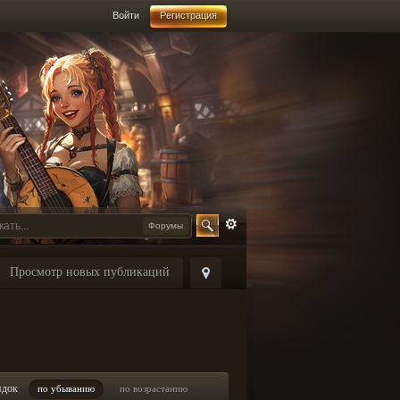
Войти
Регистрация
Форумы
Просмотр новых публикаций
ядок
по убыванию
по возрастанию