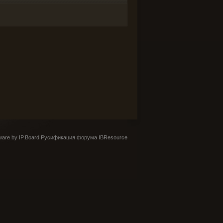
are by IP.Board
Русификация форума IBResource