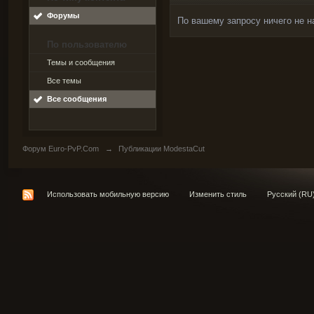
Форумы
По вашему запросу ничего не н
По пользователю
Темы и сообщения
Все темы
Все сообщения
Форум Euro-PvP.Com
→
Публикации ModestaCut
Использовать мобильную версию
Изменить стиль
Русский (RU