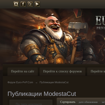
Перейти на сайт
Перейти к списку форумов
Перейти к
Форум Euro-PvP.Com
→
Публикации ModestaCut
Публикации ModestaCut
Сортировать
дате обновления
за
По типу контента